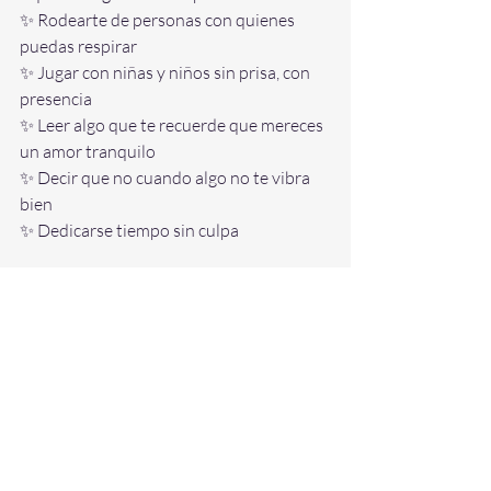
✨ Rodearte de personas con quienes 
puedas respirar
✨ Jugar con niñas y niños sin prisa, con 
presencia
✨ Leer algo que te recuerde que mereces 
un amor tranquilo
✨ Decir que no cuando algo no te vibra 
bien
✨ Dedicarse tiempo sin culpa
El descanso también es político. 
También es emocional. También es amor 
propio.
Y tú mereces sentirte en casa dentro de 
tus vínculos.